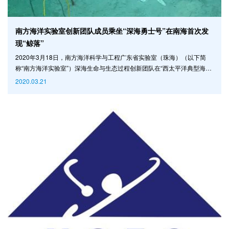
南方海洋实验室创新团队成员乘坐“深海勇士号”在南海首次发
现“鲸落”
2020年3月18日，南方海洋科学与工程广东省实验室（珠海）（以下简
称“南方海洋实验室”）深海生命与生态过程创新团队在“西太平洋典型海山
生态系统的关键过程及驱动机制”项目的资助下，团队核心成员、中山大学
2020.03.21
海洋科学学院副教授谢伟乘坐 “深海勇士”号载人潜水器，在南海1600米水
深处，首次发现一具长约三米的“鲸落”。据了解，这是我国科学家第一次
发现该类型的生态系统。 当鲸鱼在海洋中死去，它的尸体最终会沉入海
底，生物学家称这一过程为鲸落（Wha