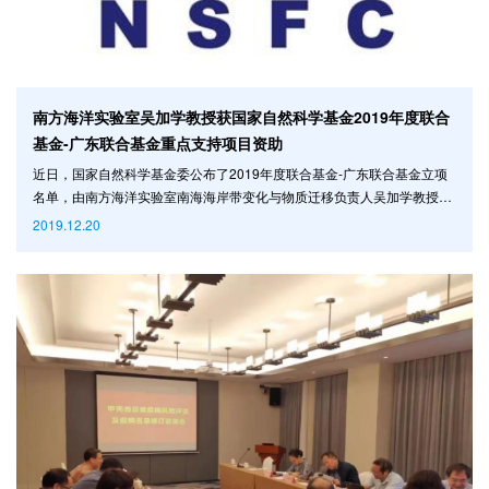
南方海洋实验室吴加学教授获国家自然科学基金2019年度联合
基金-广东联合基金重点支持项目资助
近日，国家自然科学基金委公布了2019年度联合基金-广东联合基金立项
名单，由南方海洋实验室南海海岸带变化与物质迁移负责人吴加学教授组
织申报的广东联合基金-重点支持项目“粤港澳大湾区典型物质源汇过程及
2019.12.20
其生态效应”获批。项目直接费用：255万元，执行期为2020年1月至2023
年12月。 国家自然科学基金委与广东省人民政府自2016年至2020年共同
设立第三期联合基金，旨在发挥国家自然科学基金的导向作用，吸引和汇
聚全国优秀科学家，重点解决广东省及周边区域经济社会、科技战略