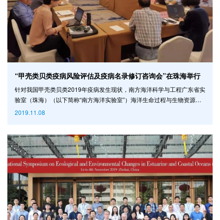
“甲壳类贝类疫病风险评估及疫病名录修订咨询会”在珠海举行
针对我国甲壳类贝类2019年疫病发生现状，南方海洋科学与工程广东省实
验室（珠海）（以下简称“南方海洋实验室”）海洋生命过程与生物资源利
用创新团队11月5-6日在珠海组织召开了“甲壳类贝类疫病风险评估及疫病
2019.11.08
名录修订咨询会”。来自全国水产技术推广总站、中国水产科学研究院黄海
水产研究所、中国水产科学研究院东海水产研究所、中国水产科学研究院
南海水产研究所、大连海洋大学的专家学者出席了本次会议。 会上，专家
们分别汇报了近年来我国甲壳类贝类疫病发生情