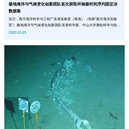
极地海洋与气候变化创新团队首次获取环南极时间序列固定冰
数据集
近日，南方海洋科学与工程广东省实验室（珠海）（简称“南方海洋实验
室”）极地海洋与气候变化创新团队首席科学家、中山大学测绘科学与技术
学院院长程晓教授作为通讯作者，在遥感领域国际期刊《环境遥感》上发
2020.03.25
表了与国内外科研人员合作的基于高分辨率SAR影响首次获取环南极时间
序列固定冰数据集，揭示了南极固定冰的时空分布、变化特征及其与冰山
的相互作用等。 南极固定冰与冰山 固定冰是指附着于海岸、近岸岛屿、
冰架前端或接地冰山等地物上的海冰，是南极海冰的重要