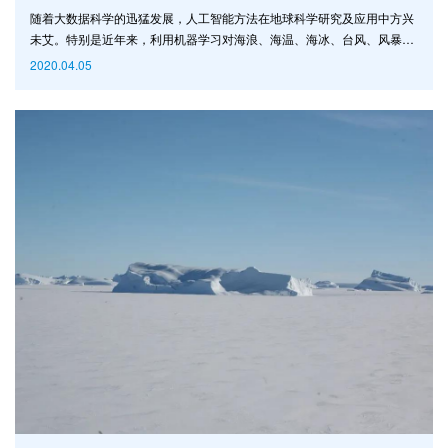
随着大数据科学的迅猛发展，人工智能方法在地球科学研究及应用中方兴
未艾。特别是近年来，利用机器学习对海浪、海温、海冰、台风、风暴潮
等海洋要素的预报显示出了速度快、准确度高、占用资源小、操作简单等
2020.04.05
特性，它们正逐渐成为海洋环境预报中传统数值预报的重要辅助工具。国
内外主流海洋气象预报机构都在加快人工智能预报系统的研发和应用。 我
实验室地球系统模式创新团队首次利用深度学习双通道回路人工网络算法
对南海海表盐度（SSS）变化进行了机器学习及预报。该研究不