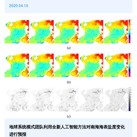
会重点研究项目《重点海洋产业“走出去”问题和政策研究》获批立项。 近
2020.04.10
年来，在习近平总书记海洋强国思想的指导下，进一步推动我国海洋产
业“走出去”发展成为一项重要而紧迫的课题。《重点海洋产业“走出去”问题
和政策研究》项目拟通过交叉学科的协同创新，建立评估模型，对海洋产
业“走出去”发展所
地球系统模式团队利用全新人工智能方法对南海海表盐度变化
进行预报