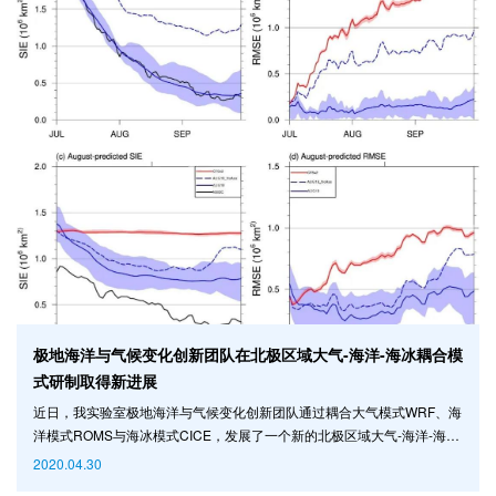
极地海洋与气候变化创新团队在北极区域大气-海洋-海冰耦合模
式研制取得新进展
近日，我实验室极地海洋与气候变化创新团队通过耦合大气模式WRF、海
洋模式ROMS与海冰模式CICE，发展了一个新的北极区域大气-海洋-海冰
耦合模式，并成功开展了北极海冰季节预测。研究成果于2020年4月在地
2020.04.30
球系统模式发展领域的国际著名期刊《Journal of Advances in Modeling