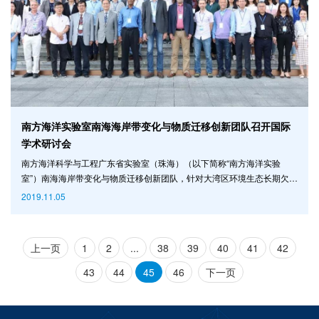
南方海洋实验室南海海岸带变化与物质迁移创新团队召开国际
学术研讨会
南方海洋科学与工程广东省实验室（珠海）（以下简称“南方海洋实验
室”）南海海岸带变化与物质迁移创新团队，针对大湾区环境生态长期欠账
问题，围绕大湾区环境生态容量、空间规划策略及生态修复技术等重要战
2019.11.05
略性议题开展靶向性研究，于2019年11月1-2号在珠海主办了“河口海岸环
境与生态变化国际学术研讨会”。来自德国、英国、美国、日本、加拿大、
香港以及大陆科研院校的专家学者和广东本地海洋与水利行业管理部门人
上一页
1
2
...
38
39
40
41
42
员共计80多名参会。 会上，南方海洋实验室副主任
43
44
45
46
下一页