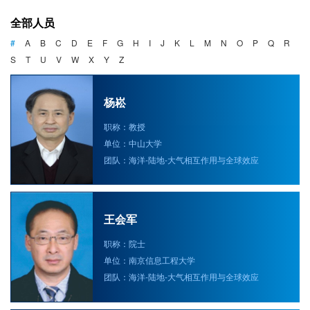
海洋战略与法律
全部人员
海洋产业与政策
#
A
B
C
D
E
F
G
H
I
J
K
L
M
N
O
P
Q
R
S
T
U
V
W
X
Y
Z
海洋可持续发展
杨崧
职称：教授
单位：中山大学
团队：海洋-陆地-大气相互作用与全球效应
王会军
职称：院士
单位：南京信息工程大学
团队：海洋-陆地-大气相互作用与全球效应