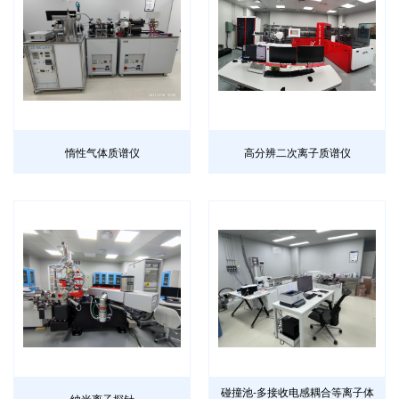
惰性气体质谱仪
高分辨二次离子质谱仪
碰撞池-多接收电感耦合等离子体
纳米离子探针