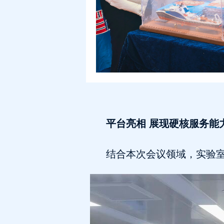
平台亮相 展现硬核服务能
结合本次会议领域，实验