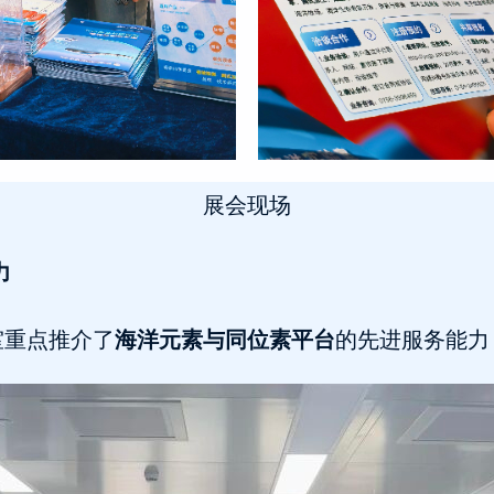
展会现场
力
室重点推介了
海洋元素与同位素平台
的先进服务能力