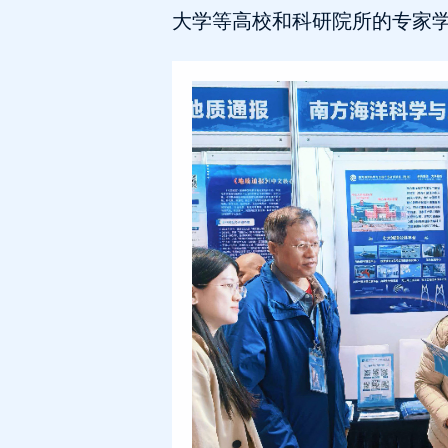
大学等高校和科研院所的专家