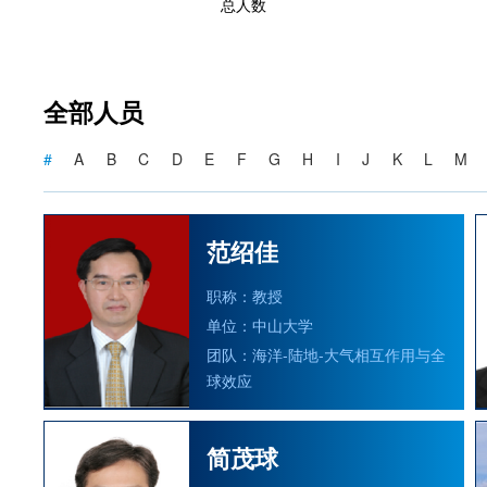
总人数
全部人员
#
A
B
C
D
E
F
G
H
I
J
K
L
M
范绍佳
职称：教授
单位：中山大学
团队：海洋-陆地-大气相互作用与全
球效应
简茂球