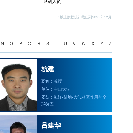
科研人员
* 以上数据统计截止到2025年12月
N
O
P
Q
R
S
T
U
V
W
X
Y
Z
杭建
职称：教授
单位：中山大学
团队：海洋-陆地-大气相互作用与全
球效应
吕建华