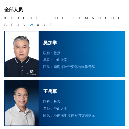
海洋战略与法律
全部人员
海洋产业与政策
#
A
B
C
D
E
F
G
H
I
J
K
L
M
N
O
P
Q
R
S
T
U
V
W
X
Y
Z
海洋可持续发展
吴加学
职称：教授
单位：中山大学
团队：南海海岸带变化与物质迁移
王岳军
职称：教授
单位：中山大学
团队：环南海地质过程与灾害响应