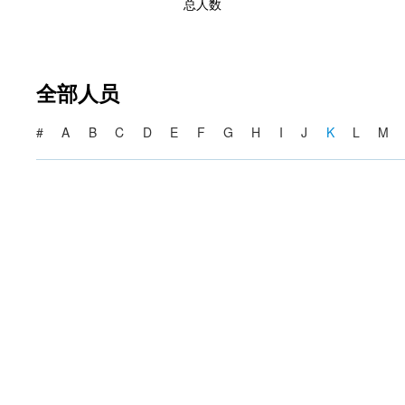
总人数
全部人员
#
A
B
C
D
E
F
G
H
I
J
K
L
M