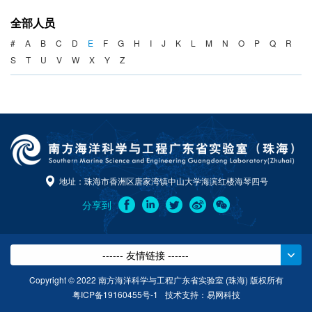
海洋战略与法律
全部人员
海洋产业与政策
#
A
B
C
D
E
F
G
H
I
J
K
L
M
N
O
P
Q
R
S
T
U
V
W
X
Y
Z
海洋可持续发展
地址：珠海市香洲区唐家湾镇中山大学海滨红楼海琴四号
分享到
------ 友情链接 ------
Copyright © 2022 南方海洋科学与工程广东省实验室 (珠海) 版权所有
粤ICP备19160455号-1
技术支持：
易网科技