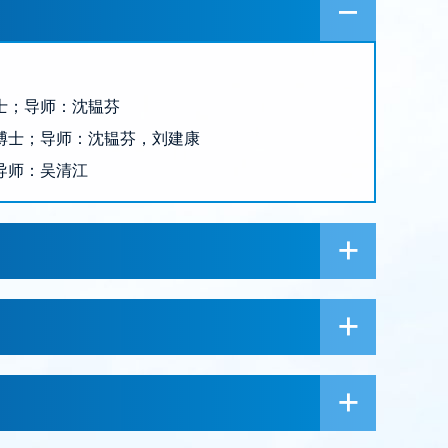
，硕士；导师：沈韫芬
物学，博士；导师：沈韫芬，刘建康
，导师：吴清江