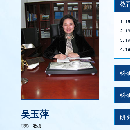
教
1. 
2.
3.
4.
科
科
吴玉萍
研
职称：教授