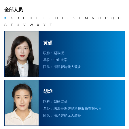
海洋战略与法律
全部人员
海洋产业与政策
#
A
B
C
D
E
F
G
H
I
J
K
L
M
N
O
P
Q
R
S
T
U
V
W
X
Y
Z
海洋可持续发展
黄硕
职称：副教授
单位：中山大学
团队：海洋智能无人装备
胡烨
职称：副研究员
单位：珠海云洲智能科技股份有限公司
团队：海洋智能无人装备