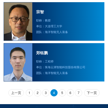
宗智
职称：教授
单位：大连理工大学
团队：海洋智能无人装备
郑钰鹏
职称：工程师
单位：珠海云洲智能科技股份有限公司
团队：海洋智能无人装备
上一页
1
2
3
4
5
6
7
下一页