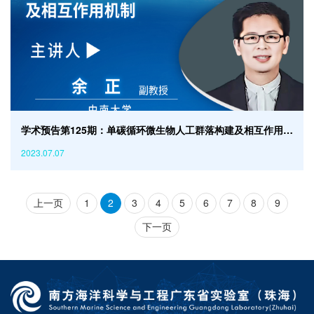
学术预告第125期：单碳循环微生物人工群落构建及相互作用机制
2023.07.07
上一页
1
2
3
4
5
6
7
8
9
下一页