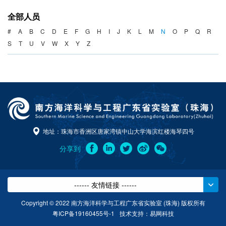
海洋战略与法律
全部人员
海洋产业与政策
#
A
B
C
D
E
F
G
H
I
J
K
L
M
N
O
P
Q
R
S
T
U
V
W
X
Y
Z
海洋可持续发展
地址：珠海市香洲区唐家湾镇中山大学海滨红楼海琴四号
分享到
------ 友情链接 ------
Copyright © 2022 南方海洋科学与工程广东省实验室 (珠海) 版权所有
粤ICP备19160455号-1
技术支持：
易网科技