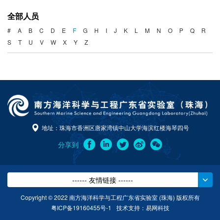
海洋战略与法律
全部人员
海洋产业与政策
#
A
B
C
D
E
F
G
H
I
J
K
L
M
N
O
P
Q
R
S
T
U
V
W
X
Y
Z
海洋可持续发展
地址：珠海市香洲区唐家湾镇中山大学海滨红楼海琴四号
分享到
------ 友情链接 ------
Copyright © 2022 南方海洋科学与工程广东省实验室 (珠海) 版权所有
粤ICP备19160455号-1
技术支持：
易网科技