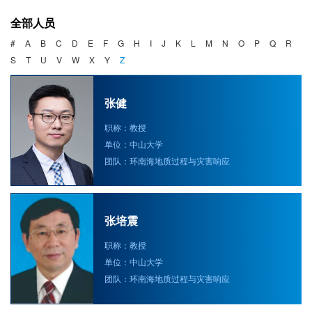
海洋战略与法律
全部人员
海洋产业与政策
#
A
B
C
D
E
F
G
H
I
J
K
L
M
N
O
P
Q
R
S
T
U
V
W
X
Y
Z
海洋可持续发展
张健
职称：教授
单位：中山大学
团队：环南海地质过程与灾害响应
张培震
职称：教授
单位：中山大学
团队：环南海地质过程与灾害响应