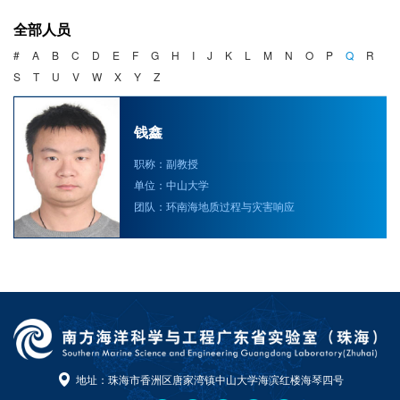
海洋战略与法律
全部人员
海洋产业与政策
#
A
B
C
D
E
F
G
H
I
J
K
L
M
N
O
P
Q
R
S
T
U
V
W
X
Y
Z
海洋可持续发展
钱鑫
职称：副教授
单位：中山大学
团队：环南海地质过程与灾害响应
地址：珠海市香洲区唐家湾镇中山大学海滨红楼海琴四号