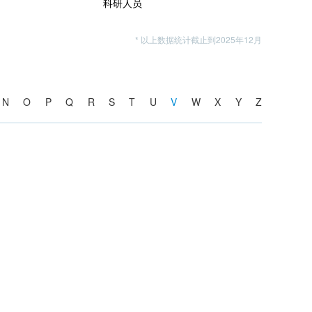
科研人员
* 以上数据统计截止到2025年12月
N
O
P
Q
R
S
T
U
V
W
X
Y
Z