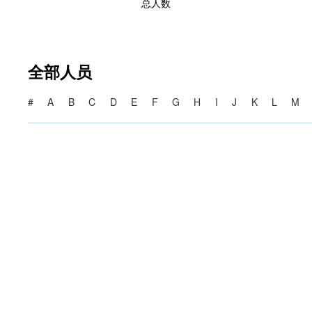
总人数
全部人员
#
A
B
C
D
E
F
G
H
I
J
K
L
M