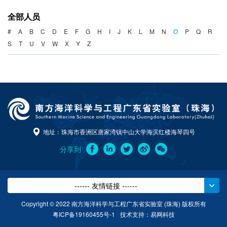
海洋战略与法律
全部人员
海洋产业与政策
#
A
B
C
D
E
F
G
H
I
J
K
L
M
N
O
P
Q
R
S
T
U
V
W
X
Y
Z
海洋可持续发展
地址：珠海市香洲区唐家湾镇中山大学海滨红楼海琴四号
分享到
------ 友情链接 ------
Copyright © 2022 南方海洋科学与工程广东省实验室 (珠海) 版权所有
粤ICP备19160455号-1
技术支持：
易网科技