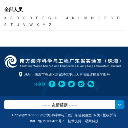
海洋战略与法律
全部人员
海洋产业与政策
#
A
B
C
D
E
F
G
H
I
J
K
L
M
N
O
P
Q
R
S
T
U
V
W
X
Y
Z
海洋可持续发展
地址：珠海市香洲区唐家湾镇中山大学海滨红楼海琴四号
分享到
------ 友情链接 ------
Copyright © 2022 南方海洋科学与工程广东省实验室 (珠海) 版权所有
粤ICP备19160455号-1
技术支持：
易网科技