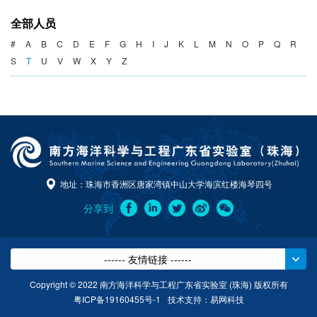
海洋战略与法律
全部人员
海洋产业与政策
#
A
B
C
D
E
F
G
H
I
J
K
L
M
N
O
P
Q
R
S
T
U
V
W
X
Y
Z
海洋可持续发展
地址：珠海市香洲区唐家湾镇中山大学海滨红楼海琴四号
分享到
------ 友情链接 ------
Copyright © 2022 南方海洋科学与工程广东省实验室 (珠海) 版权所有
粤ICP备19160455号-1
技术支持：
易网科技