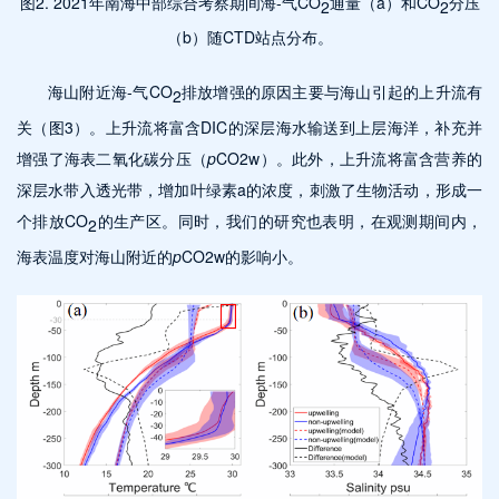
图2. 2021年南海中部综合考察期间海-气CO
通量（a）和CO
分压
2
2
（b）随CTD站点分布。
海山附近海-气CO
排放增强的原因主要与海山引起的上升流有
2
关（图3）。上升流将富含DIC的深层海水输送到上层海洋，补充并
增强了海表二氧化碳分压（
p
CO2w）。此外，上升流将富含营养的
深层水带入透光带，增加叶绿素a的浓度，刺激了生物活动，形成一
个排放CO
的生产区。同时，我们的研究也表明，在观测期间内，
2
海表温度对海山附近的
p
CO2w的影响小。