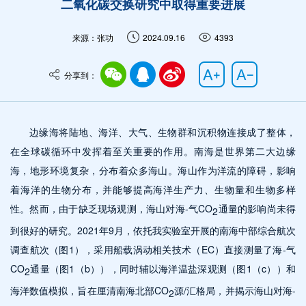
二氧化碳交换研究中取得重要进展
来源：张功
2024.09.16
4393
分享到：
边缘海将陆地、海洋、大气、生物群和沉积物连接成了整体，
在全球碳循环中发挥着至关重要的作用。南海是世界第二大边缘
海，地形环境复杂，分布着众多海山。海山作为洋流的障碍，影响
着海洋的生物分布，并能够提高海洋生产力、生物量和生物多样
性。然而，由于缺乏现场观测，海山对海-气CO
通量的影响尚未得
2
到很好的研究。2021年9月，依托我实验室开展的南海中部综合航次
调查航次（图1），采用船载涡动相关技术（EC）直接测量了海-气
CO
通量（图1（b）），同时辅以海洋温盐深观测（图1（c））和
2
海洋数值模拟，旨在厘清南海北部CO
源/汇格局，并揭示海山对海-
2