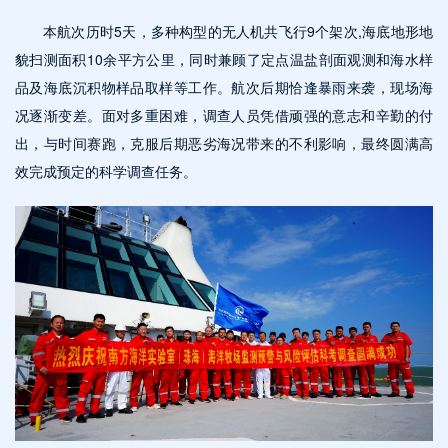
本航次历时5天，多种构型的无人机共飞行9个架次,海底地形地
貌扫测面积10余平方公里，同时兼顾了定点温盐剖面观测和海水样
品及海底沉积物样品取样等工作。航次后期恰逢暴雨来袭，现场海
况逐渐变差。面对多重困难，调查人员凭借顽强的意志和辛勤的付
出，与时间赛跑，克服后期恶劣海况带来的不利影响，最终圆满高
效完成预定的科学调查任务。