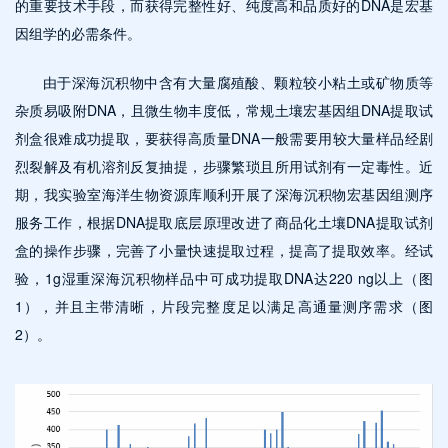
的重要技术手段，而获得完整性好、纯度高和品质好的DNA是宏基
因组学的必需条件。
由于深海沉积物中含有大量腐殖酸、颗粒较小粘土或矿物质等
杂质易吸附DNA，且微生物丰度低，常规土壤宏基因组DNA提取试
剂盒很难成功提取，要获得高质量DNA一般需要用较大量样品经剧
烈裂解及有机溶剂反复抽提，步骤繁琐且所用试剂有一定毒性。近
期，我实验室海洋生物资源库顺利开展了深海沉积物宏基因组测序
服务工作，根据DNA提取底层原理改进了商品化土壤DNA提取试剂
盒的操作步骤，完善了小量快速提取过程，提高了提取效率。经试
验，1g湿重深海沉积物样品中可成功提取DNA达220 ng以上（图
1），并且主带清晰，片段完整度足以满足高通量测序需求（图
2）。