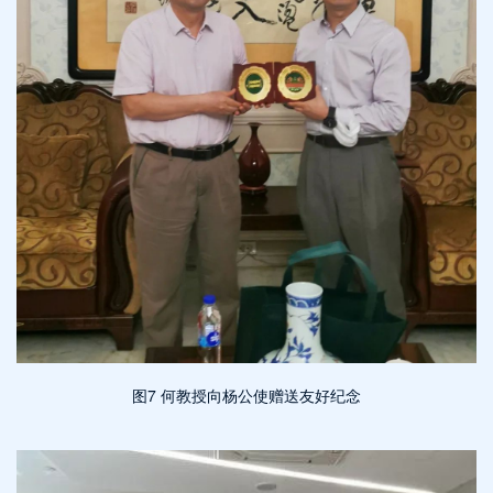
图7 何教授向杨公使赠送友好纪念